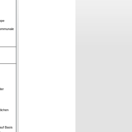
ppe
Kommunale
der
lichen
auf Basis
.