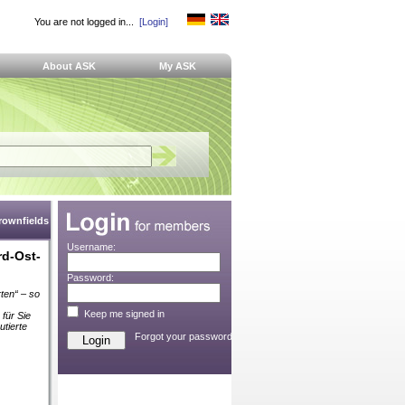
You are not logged in...
[Login]
About ASK
My ASK
Brownfields
Username:
rd-Ost-
Password:
ten“ – so
Keep me signed in
 für Sie
tierte
Forgot your password?