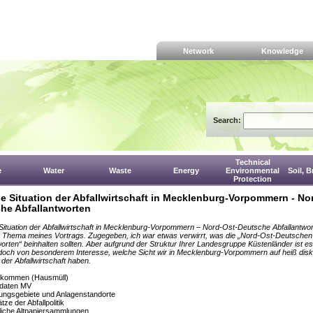
Network
Knowledge
Search:
Technical
e
Water
Waste
Energy
Environmental
Soil, 
Protection
le Situation der Abfallwirtschaft in Mecklenburg-Vorpommern - No
he Abfallantworten
 Situation der Abfallwirtschaft in Mecklenburg-Vorpommern – Nord-Ost-Deutsche Abfallantwor
s Thema meines Vortrags. Zugegeben, ich war etwas verwirrt, was die „Nord-Ost-Deutschen
worten“ beinhalten sollten. Aber aufgrund der Struktur Ihrer Landesgruppe Küstenländer ist es
t doch von besonderem Interesse, welche Sicht wir in Mecklenburg-Vorpommern auf heiß disku
 der Abfallwirtschaft haben.
ufkommen (Hausmüll)
rdaten MV
ungsgebiete und Anlagenstandorte
ze der Abfallpolitik
liche Altpapiersammlungen