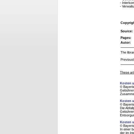
- Interk
- Verwalt
Copyrig
Source:
Pages:
Autor:
The libra
Previousl
These arti
Kosten u
© Bayeris
Gebührenv
Zusammena
Kosten u
© Bayeris
Die Abfal
Gebührens
Entsorgun
Kosten u
© Bayeris
In einer 
der im In