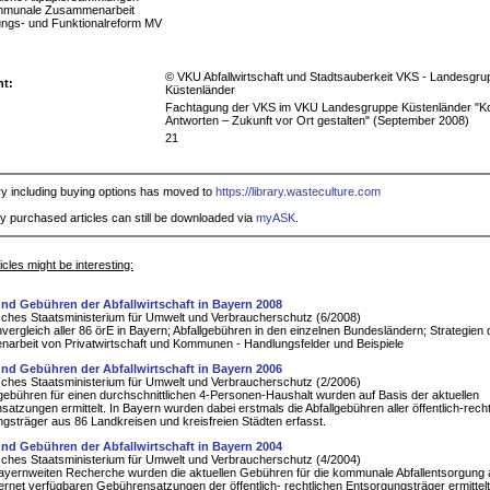
ommunale Zusammenarbeit
ungs- und Funktionalreform MV
© VKU Abfallwirtschaft und Stadtsauberkeit VKS - Landesgru
ht:
Küstenländer
Fachtagung der VKS im VKU Landesgruppe Küstenländer "
Antworten – Zukunft vor Ort gestalten" (September 2008)
21
ry including buying options has moved to
https://library.wasteculture.com
y purchased articles can still be downloaded via
myASK
.
cles might be interesting:
nd Gebühren der Abfallwirtschaft in Bayern 2008
ches Staatsministerium für Umwelt und Verbraucherschutz (6/2008)
ergleich aller 86 örE in Bayern; Abfallgebühren in den einzelnen Bundesländern; Strategien 
rbeit von Privatwirtschaft und Kommunen - Handlungsfelder und Beispiele
nd Gebühren der Abfallwirtschaft in Bayern 2006
ches Staatsministerium für Umwelt und Verbraucherschutz (2/2006)
lgebühren für einen durchschnittlichen 4-Personen-Haushalt wurden auf Basis der aktuellen
atzungen ermittelt. In Bayern wurden dabei erstmals die Abfallgebühren aller öffentlich-recht
gsträger aus 86 Landkreisen und kreisfreien Städten erfasst.
nd Gebühren der Abfallwirtschaft in Bayern 2004
ches Staatsministerium für Umwelt und Verbraucherschutz (4/2004)
bayernweiten Recherche wurden die aktuellen Gebühren für die kommunale Abfallentsorgung 
ternet verfügbaren Gebührensatzungen der öffentlich- rechtlichen Entsorgungsträger ermittelt