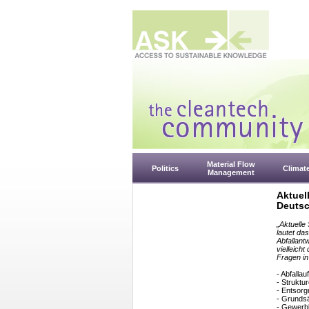
Material Flow
Politics
Climat
Management
Aktuel
Deutsc
„Aktuelle
lautet da
Abfallant
vielleich
Fragen in
- Abfalla
- Struktu
- Entsorg
- Grundsät
- Gewerb