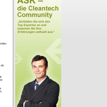
erden.
 oft
ft
nd
k
n.