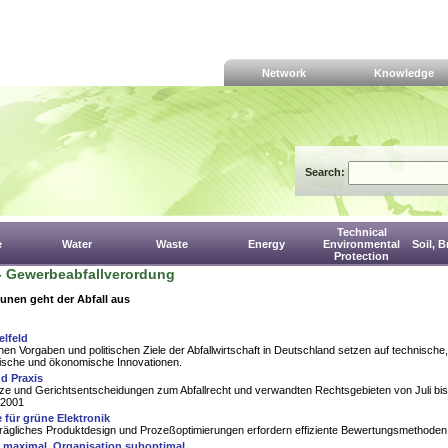
Network
Knowledge
Search:
Technical
e
Water
Waste
Energy
Environmental
Soil, 
Protection
- Gewerbeabfallverordung
nen geht der Abfall aus
elfeld
chen Vorgaben und politischen Ziele der Abfallwirtschaft in Deutschland setzen auf technische,
rische und ökonomische Innovationen.
d Praxis
ze und Gerichtsentscheidungen zum Abfallrecht und verwandten Rechtsgebieten von Juli bis
 2001
für grüne Elektronik
rägliches Produktdesign und Prozeßoptimierungen erfordern effiziente Bewertungsmethoden
n maximal, Organisation suboptimal