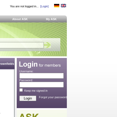
You are not logged in...
[Login]
About ASK
My ASK
Brownfields
Username:
Password:
Keep me signed in
Forgot your password?
.