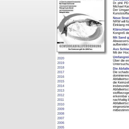
Dr. phil. P
Michael Ka
Der Umgang
Kunststoffa
Neue Stra
NRW will f
Einklang m
Klärschla
Kongreß de
Mit Sand 
Abwassersa
aufbereitet
Aus Schla
Mit der Hoc
Umfangrei
2020
Über die en
2019
Untersuchu
2018
Die Abfall
Die schadst
2017
dominieren
2016
Abfallwirts
2015
die Keimzel
insbesonder
2014
Abfallwirts
2013
stoffbezoge
2012
erkennbar 
nachhaltig 
2011
Abfallwirts
2010
eingesetzte
2009
mitbestimmt
2008
2007
2006
2005