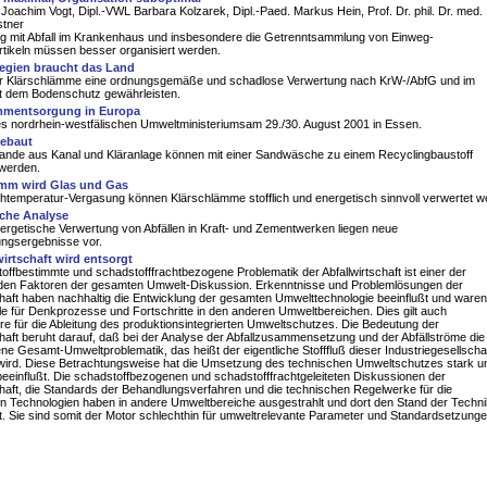
D Joachim Vogt, Dipl.-VWL Barbara Kolzarek, Dipl.-Paed. Markus Hein, Prof. Dr. phil. Dr. med.
stner
 mit Abfall im Krankenhaus und insbesondere die Getrenntsammlung von Einweg-
rtikeln müssen besser organisiert werden.
tegien braucht das Land
ür Klärschlämme eine ordnungsgemäße und schadlose Verwertung nach KrW-/AbfG und im
it dem Bodenschutz gewährleisten.
mmentsorgung in Europa
s nordrhein-westfälischen Umweltministeriumsam 29./30. August 2001 in Essen.
gebaut
nde aus Kanal und Kläranlage können mit einer Sandwäsche zu einem Recyclingbaustoff
 werden.
mm wird Glas und Gas
htemperatur-Vergasung können Klärschlämme stofflich und energetisch sinnvoll verwertet w
che Analyse
ergetische Verwertung von Abfällen in Kraft- und Zementwerken liegen neue
ngsergebnisse vor.
wirtschaft wird entsorgt
offbestimmte und schadstofffrachtbezogene Problematik der Abfallwirtschaft ist einer der
den Faktoren der gesamten Umwelt-Diskussion. Erkenntnisse und Problemlösungen der
chaft haben nachhaltig die Entwicklung der gesamten Umwelttechnologie beeinflußt und waren
le für Denkprozesse und Fortschritte in den anderen Umweltbereichen. Dies gilt auch
e für die Ableitung des produktionsintegrierten Umweltschutzes. Die Bedeutung der
chaft beruht darauf, daß bei der Analyse der Abfallzusammensetzung und der Abfällströme die
ne Gesamt-Umweltproblematik, das heißt der eigentliche Stofffluß dieser Industriegesellscha
wird. Diese Betrachtungsweise hat die Umsetzung des technischen Umweltschutzes stark u
beeinflußt. Die schadstoffbezogenen und schadstofffrachtgeleiteten Diskussionen der
chaft, die Standards der Behandlungsverfahren und die technischen Regelwerke für die
n Technologien haben in andere Umweltbereiche ausgestrahlt und dort den Stand der Techni
. Sie sind somit der Motor schlechthin für umweltrelevante Parameter und Standardsetzunge