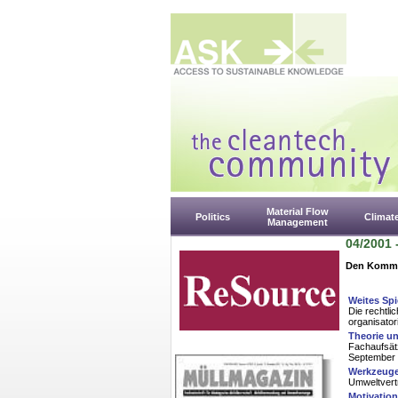
Material Flow
Politics
Climat
Management
04/2001 
Den Kommu
Weites Spi
Die rechtli
organisato
Theorie un
Fachaufsät
September
Werkzeuge 
Umweltvert
Motivatio