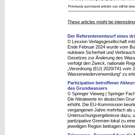
Previously purchased articles can still be do
These articles might be interesting
Der Referentenentwurf eines d
© Lexxion Verlagsgesellschaft mb
Ende Februar 2024 wurde vom Bun
nukleare Sicherheit und Verbrauch
Gesetzes zur Änderung des Wass
verfolgt den Zweck, nationale Re
„Verordnung (EU) 2020/741 vom 2
Wasserwiederverwendung“ zu erl
Partizipation betroffener Akteu
des Grundwassers
© Springer Vieweg | Springer F
Die Nitratwerte im deutschen Grun
erhöht. Die EU-Kommission beurte
vergangenen Jahre mehrfach als u
Untersuchungsergebnisse dazu, u
partizipative Gremien lokal zu eine
jeweiligen Region beitragen könne