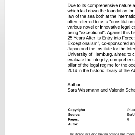
Due to its comprehensive nature a
which laid down the foundation fo
law of the sea both at the internat
often referred to as a “constitutio
various novel or innovative legal
being “exceptional”. Against this
25 Years After its Entry into Fo
Exceptionalism”, co-sponsored and
Japan and the Institute for the Int
University of Hamburg, aimed to c
evaluate the integrity, comprehen
pillar of the legal regime for the
2019 in the historic library of t
Author:
Sara Wissmann and Valentin Scha
Copyright:
© Le
Source:
EurU
Pages:
6
Autor:
The library including buying options has mov