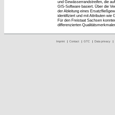
und Gewässerrandstreifen, die au
GIS-Software basiert. Über die 
der Ableitung eines Ersatzfließg
identifiziert und mit Attributen wi
Für den Freistaat Sachsen konnt
differenzierten Qualitätsmerkmalen
Imprint
|
Contact
|
GTC
|
Data privacy
|