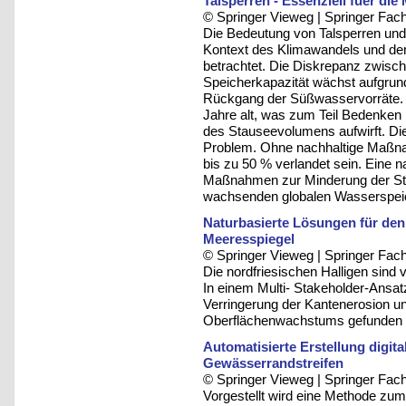
Talsperren - Essenziell fuer di
© Springer Vieweg | Springer F
Die Bedeutung von Talsperren und
Kontext des Klimawandels und de
betrachtet. Die Diskrepanz zwisc
Speicherkapazität wächst aufgru
Rückgang der Süßwasservorräte. V
Jahre alt, was zum Teil Bedenken h
des Stauseevolumens aufwirft. Di
Problem. Ohne nachhaltige Maßna
bis zu 50 % verlandet sein. Eine 
Maßnahmen zur Minderung der St
wachsenden globalen Wasserspeic
Naturbasierte Lösungen für den
Meeresspiegel
© Springer Vieweg | Springer F
Die nordfriesischen Halligen sind
In einem Multi- Stakeholder-Ansatz
Verringerung der Kantenerosion u
Oberflächenwachstums gefunden
Automatisierte Erstellung digi
Gewässerrandstreifen
© Springer Vieweg | Springer F
Vorgestellt wird eine Methode zum