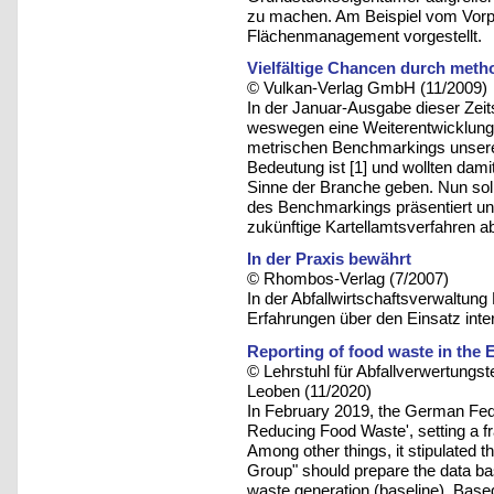
zu machen. Am Beispiel vom Vorp
Flächenmanagement vorgestellt.
Vielfältige Chancen durch meth
© Vulkan-Verlag GmbH (11/2009)
In der Januar-Ausgabe dieser Zeitsc
weswegen eine Weiterentwicklung 
metrischen Benchmarkings unsere
Bedeutung ist [1] und wollten dami
Sinne der Branche geben. Nun soll
des Benchmarkings präsentiert und 
zukünftige Kartellamtsverfahren ab
In der Praxis bewährt
© Rhombos-Verlag (7/2007)
In der Abfallwirtschaftsverwaltun
Erfahrungen über den Einsatz int
Reporting of food waste in the 
© Lehrstuhl für Abfallverwertungst
Leoben (11/2020)
In February 2019, the German Fede
Reducing Food Waste', setting a fram
Among other things, it stipulated th
Group" should prepare the data ba
waste generation (baseline). Based