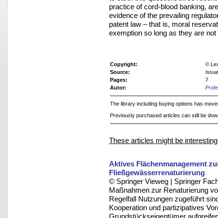
practice of cord-blood banking, ar
evidence of the prevailing regulato
patent law – that is, moral reservat
exemption so long as they are not 
Copyright:
© Le
Source:
Issu
Pages:
7
Autor:
Prof
The library including buying options has mov
Previously purchased articles can still be do
These articles might be interesting
Aktives Flächenmanagement zur
Fließgewässerrenaturierung
© Springer Vieweg | Springer F
Maßnahmen zur Renaturierung von
Regelfall Nutzungen zugeführt s
Kooperation und partizipatives Vo
Grundstückseigentümer aufgreifen