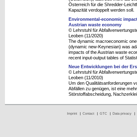
Österreich für die Shredder-Leicht
Kapazität verdoppelt werden soll.
Environmental-economic impact
Austrian waste economy
© Lehrstuhl für Abfallverwertungst
Leoben (11/2020)
The dynamic macroeconomic one-
(dynamic new-Keynesian) was ada
impacts of the Austrian waste econ
recent input-output tables of Statis
Neue Entwicklungen bei der Ers
© Lehrstuhl für Abfallverwertungst
Leoben (11/2010)
Um den Qualitätsanforderungen vo
Abfällen zu genügen, ist eine mehr
Störstoffabscheidung, Nachzerklei
Imprint
|
Contact
|
GTC
|
Data privacy
|