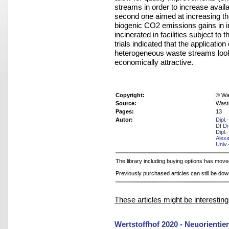
streams in order to
increase availa
second one aimed at increasing
th
biogenic CO
2
emissions gains in
incinerated in facilities subject t
trials indicated that the application
heterogeneous waste streams looked
economically
attractive.
Copyright:
© Was
Source:
Wast
Pages:
13
Autor:
Dipl.
DI D
Dipl
Alex
Univ.
The library including buying options has mov
Previously purchased articles can still be do
These articles might be interesting
Wertstoffhof 2020 - Neuorientie