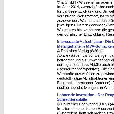
© ia GmbH - Wissensmanagement u
Im Jahr 2014, zwanzig Jahre nac
für Landesentwicklung und Umwelt
vorbildliche Wertstoffhof“, ist es
zuzuwenden. Was ist aus den prämi
jeweiligen Clustern geworden? Wie
Wo geht es hin, wenn man die ges
demografischer Entwicklung, Res
Interessante Aufschlüsse - Di
Metallgehalte in MVA-Schlacken 
© Rhombos-Verlag (8/2014)
Abfälle wurden bis vor wenigen J
betrachtet und als umweltschädlich
durchgesetzt, dass Abfälle auch a
(Ressourcenperspektive). Die Sepa
Wertstoffe aus Abfällen zu gewinn
wertstoffhaltige Abfallfraktionen e
Elektronikschrott oder Batterien
noch erhebliche Mengen an Wertst
Lohnende Investition - Der Recy
Schredderabfälle
© Deutscher Fachverlag (DFV) (4
Im alten obersteirischen Eisenze
(Österreich), läuft seit mehr als z