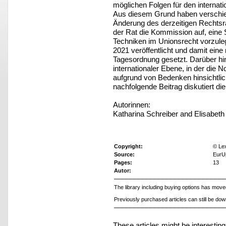
möglichen Folgen für den internati
Aus diesem Grund haben verschi
Änderung des derzeitigen Rechtsr
der Rat die Kommission auf, eine
Techniken im Unionsrecht vorzuleg
2021 veröffentlicht und damit ein
Tagesordnung gesetzt. Darüber hin
internationaler Ebene, in der die 
aufgrund von Bedenken hinsichtlic
nachfolgende Beitrag diskutiert d
Autorinnen:
Katharina Schreiber and Elisabet
Copyright:
© Le
Source:
EurU
Pages:
13
Autor:
The library including buying options has mov
Previously purchased articles can still be do
These articles might be interesting