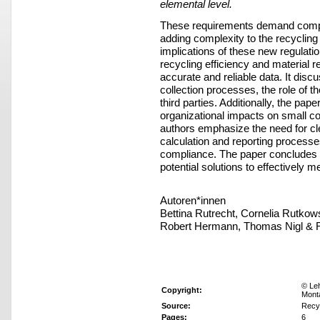
elemental level.
These requirements demand compreh
adding complexity to the recycling 
implications of these new regulati
recycling efficiency and material r
accurate and reliable data. It disc
collection processes, the role of the
third parties. Additionally, the pap
organizational impacts on small co
authors emphasize the need for cle
calculation and reporting processe
compliance. The paper concludes 
potential solutions to effectively
Autoren*innen
Bettina Rutrecht, Cornelia Rutkow
Robert Hermann, Thomas Nigl & 
© Leh
Copyright:
Mont
Source:
Recy
Pages:
6