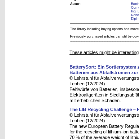
Autor:
Betti
Corn
Ing. 
Robe
Dipl.
The library including buying options has mov
Previously purchased articles can still be do
These articles might be interesting
BatterySort: Ein Sortiersystem 
Batterien aus Abfallströmen z
© Lehrstuhl für Abfallverwertungst
Leoben (12/2024)
Fehlwürfe von Batterien, insbeson
Elektroaltgeräten in Siedlungsabfä
mit erheblichen Schäden.
The LIB Recycling Challenge – 
© Lehrstuhl für Abfallverwertungst
Leoben (12/2024)
The new European Battery Regulat
for the recycling of lithium-ion ba
70 % of the average weight of lith