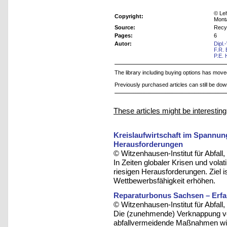
© Leh
Copyright:
Mont
Source:
Recy
Pages:
6
Autor:
Dipl.
F.R.
P.E.
The library including buying options has mov
Previously purchased articles can still be do
These articles might be interesting
Kreislaufwirtschaft im Spannung
Herausforderungen
© Witzenhausen-Institut für Abfa
In Zeiten globaler Krisen und volat
riesigen Herausforderungen. Ziel i
Wettbewerbsfähigkeit erhöhen.
Reparaturbonus Sachsen – Erfa
© Witzenhausen-Institut für Abfa
Die (zunehmende) Verknappung v
abfallvermeidende Maßnahmen wie