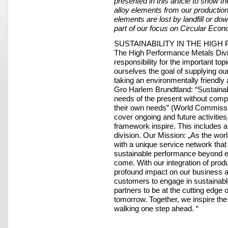
presented in this article to show t
alloy elements from our productio
elements are lost by landfill or do
part of our focus on Circular Eco
SUSTAINABILITY IN THE HIGH
The High Performance Metals Divi
responsibility for the important to
ourselves the goal of supplying o
taking an environmentally friendly
Gro Harlem Brundtland: “Sustaina
needs of the present without compr
their own needs” (World Commiss
cover ongoing and future activities
framework inspire. This includes all
division. Our Mission: „As the wor
with a unique service network tha
sustainable performance beyond ex
come. With our integration of prod
profound impact on our business 
customers to engage in sustainable 
partners to be at the cutting edge 
tomorrow. Together, we inspire the
walking one step ahead. “