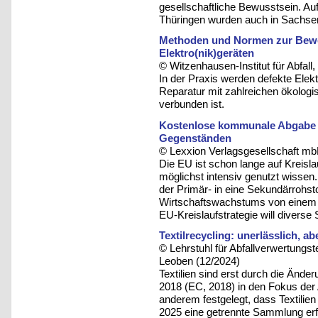
gesellschaftliche Bewusstsein. Au
Thüringen wurden auch in Sachsen
Methoden und Normen zur Bewer
Elektro(nik)geräten
© Witzenhausen-Institut für Abfa
In der Praxis werden defekte Elekt
Reparatur mit zahlreichen ökolog
verbunden ist.
Kostenlose kommunale Abgabe 
Gegenständen
© Lexxion Verlagsgesellschaft mb
Die EU ist schon lange auf Kreisl
möglichst intensiv genutzt wissen
der Primär- in eine Sekundärrohst
Wirtschaftswachstums von einem 
EU-Kreislaufstrategie will diverse 
Textilrecycling: unerlässlich, a
© Lehrstuhl für Abfallverwertungst
Leoben (12/2024)
Textilien sind erst durch die Ände
2018 (EC, 2018) in den Fokus der
anderem festgelegt, dass Textilie
2025 eine getrennte Sammlung er