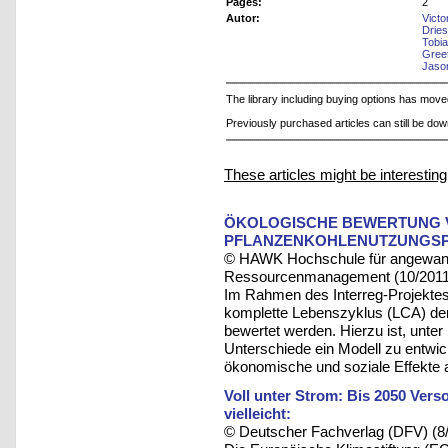
Pages:
2
Autor:
Victo
Drie
Tobia
Gree
Jaso
The library including buying options has mov
Previously purchased articles can still be do
These articles might be interesting
ÖKOLOGISCHE BEWERTUNG 
PFLANZENKOHLENUTZUNGS
© HAWK Hochschule für angewandt
Ressourcenmanagement (10/2011
Im Rahmen des Interreg-Projektes: 
komplette Lebenszyklus (LCA) der
bewertet werden. Hierzu ist, unte
Unterschiede ein Modell zu entwick
ökonomische und soziale Effekte 
Voll unter Strom: Bis 2050 Ver
vielleicht:
© Deutscher Fachverlag (DFV) (8