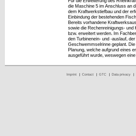
Für die Erweiterung des Rheinkra
die Maschine 5 im Anschluss an 
dem Kraftwerkstiefbau und der er
Einbindung der bestehenden Fisch
Bereits vorhandene Kraftwerksau
sowie die Rechenreinigungs- und 
bzw. erweitert werden. Im Fachbe
den Turbinenein- und -auslauf, der
Geschwemmselrinne geplant. Die g
Planung, welche aufgrund eines er
ausgeführt wurde, weswegen eine
Imprint
|
Contact
|
GTC
|
Data privacy
|