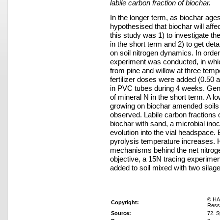
labile carbon fraction of biochar.
In the longer term, as biochar ages 
hypothesised that biochar will affec
this study was 1) to investigate the
in the short term and 2) to get deta
on soil nitrogen dynamics. In order 
experiment was conducted, in which
from pine and willow at three tem
fertilizer doses were added (0.50
in PVC tubes during 4 weeks. Gene
of mineral N in the short term. A l
growing on biochar amended soils
observed. Labile carbon fractions 
biochar with sand, a microbial in
evolution into the vial headspace. 
pyrolysis temperature increases. 
mechanisms behind the net nitroge
objective, a 15N tracing experime
added to soil mixed with two sila
© HA
Copyright:
Ress
Source:
72. 