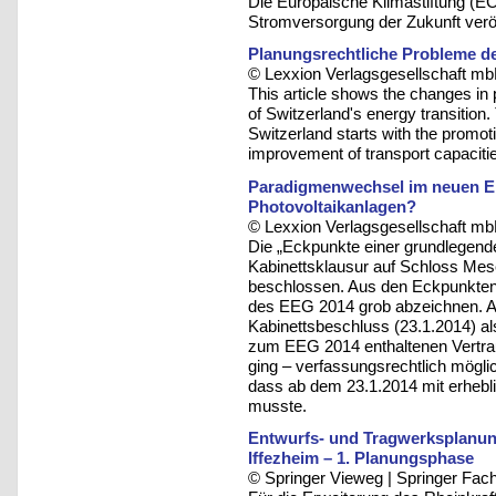
Die Europäische Klimastiftung (EC
Stromversorgung der Zukunft veröff
Planungsrechtliche Probleme d
© Lexxion Verlagsgesellschaft mb
This article shows the changes in p
of Switzerland's energy transition. 
Switzerland starts with the promot
improvement of transport capacities
Paradigmenwechsel im neuen EE
Photovoltaikanlagen?
© Lexxion Verlagsgesellschaft mb
Die „Eckpunkte einer grundlege
Kabinettsklausur auf Schloss Me
beschlossen. Aus den Eckpunkten 
des EEG 2014 grob abzeichnen. A
Kabinettsbeschluss (23.1.2014) als
zum EEG 2014 enthaltenen Vertra
ging – verfassungsrechtlich mögli
dass ab dem 23.1.2014 mit erheb
musste.
Entwurfs- und Tragwerksplanung
Iffezheim – 1. Planungsphase
© Springer Vieweg | Springer F