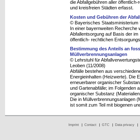
die Abfallgebühren aller öffentlic
und kreisfreien Städten erfasst.
Kosten und Gebühren der Abfall
© Bayerisches Staatsministerium 
In einer bayernweiten Recherche 
Abfallentsorgung auf Basis der i
öffentlich- rechtlichen Entsorgungst
Bestimmung des Anteils an fos
Müllverbrennungsanlagen
© Lehrstuhl für Abfallverwertungst
Leoben (11/2008)
Abfälle bestehen aus verschiedene
Energieinhalten (Heizwerte). Die E
erneuerbarer organischer Substanz
und Gartenabfälle; im Folgenden a
organischer Substanz (Materialien 
Die in Müllverbrennungsanlagen (
ist somit zum Teil mit biogenen u
Imprint
|
Contact
|
GTC
|
Data privacy
|