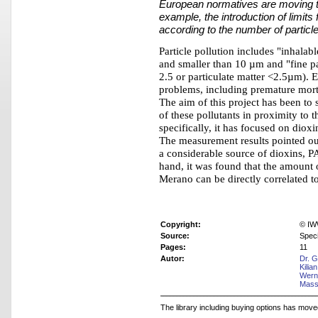
European normatives are moving to
example, the introduction of limits 
according to the number of particl
Particle pollution includes "inhalab
and smaller than 10 µm and "fine pa
2.5 or particulate matter <2.5µm). E
problems, including premature mortal
The aim of this project has been to 
of these pollutants in proximity to 
specifically, it has focused on diox
The measurement results pointed out
a considerable source of dioxins, PA
hand, it was found that the amount 
Merano can be directly correlated to
Copyright:
© IW
Source:
Speci
Pages:
11
Autor:
Dr. G
Kilia
Werne
Mass
The library including buying options has mov