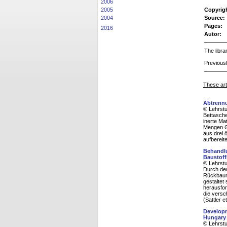
2006
2005
Copyrig
2004
Source:
Pages:
2016
Autor:
The libra
Previousl
These arti
Abtrennu
© Lehrstu
Bettasche
inerte Ma
Mengen G
aus drei 
aufbereit
Behandlu
Baustoff
© Lehrstu
Durch den
Rückbauma
gestaltet
herausfor
die versc
(Sattler e
Developm
Hungary
© Lehrstu