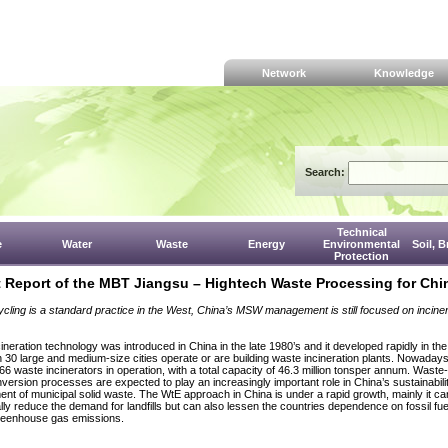
Network
Knowledge
Search:
Technical
e
Water
Waste
Energy
Environmental
Soil, 
Protection
t Report of the MBT Jiangsu – Hightech Waste Processing for Chi
ycling is a standard practice in the West, China’s MSW management is still focused on incine
ineration technology was introduced in China in the late 1980’s and it developed rapidly in the
 30 large and medium-size cities operate or are building waste incineration plants. Nowaday
66 waste incinerators in operation, with a total capacity of 46.3 million tonsper annum. Waste
version processes are expected to play an increasingly important role in China’s sustainabili
t of municipal solid waste. The WtE approach in China is under a rapid growth, mainly it ca
lly reduce the demand for landfills but can also lessen the countries dependence on fossil fu
reenhouse gas emissions.