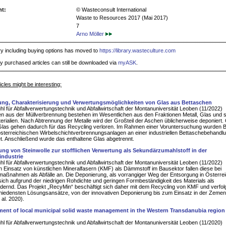
ht:
© Wasteconsult International
Waste to Resources 2017 (Mai 2017)
7
Arno Möller
ry including buying options has moved to
https://library.wasteculture.com
y purchased articles can still be downloaded via
myASK
.
cles might be interesting:
ng, Charakterisierung und Verwertungsmöglichkeiten von Glas aus Bettaschen
hl für Abfallverwertungstechnik und Abfallwirtschaft der Montanuniversität Leoben (11/2022)
n aus der Müllverbrennung bestehen im Wesentlichen aus den Fraktionen Metall, Glas und 
terialien. Nach Abtrennung der Metalle wird der Großteil der Aschen üblicherweise deponiert
las gehen dadurch für das Recycling verloren. Im Rahmen einer Voruntersuchung wurden 
österreichischen Wirbelschichtverbrennungsanlagen an einer industriellen Bettaschebehandl
et. Anschließend wurde das enthaltene Glas abgetrennt.
ng von Steinwolle zur stofflichen Verwertung als Sekundärzumahlstoff in der
industrie
hl für Abfallverwertungstechnik und Abfallwirtschaft der Montanuniversität Leoben (11/2022)
 Einsatz von künstlichen Mineralfasern (KMF) als Dämmstoff im Bausektor fallen diese bei
ßnahmen als Abfälle an. Die Deponierung, als vorrangiger Weg der Entsorgung in Österrei
 sich aufgrund der niedrigen Rohdichte und geringen Formbeständigkeit des Materials als
dernd. Das Projekt „RecyMin“ beschäftigt sich daher mit dem Recycling von KMF und verfolg
hiedensten Lösungsansätze, von der innovativen Deponierung bis zum Einsatz in der Zement
t al. 2020).
ent of local municipal solid waste management in the Western Transdanubia region
hl für Abfallverwertungstechnik und Abfallwirtschaft der Montanuniversität Leoben (11/2020)