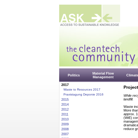
Material Flow
Politics
Climat
Management
2017
Projec
Waste to Resources 2017
Praxistagung Deponie 2016
While rec
landfill.
2015
2014
Waste inc
2012
More than
approx. 1
2011
(WtE) con
2010
managemen
2009
dramatica
reduce g
2008
2007