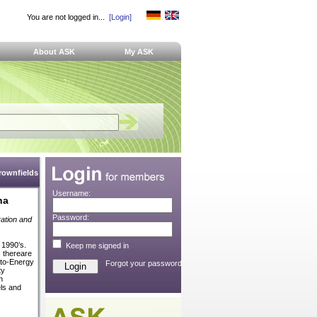
You are not logged in...
[Login]
About ASK
My ASK
Brownfields
Username:
na
Password:
ration and
 1990’s.
Keep me signed in
s thereare
-to-Energy
Forgot your password?
ty
n
els and