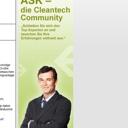
sonstige
. Große
Bettaschen
ungsanlage
ch,
t dabei
industrie
 of